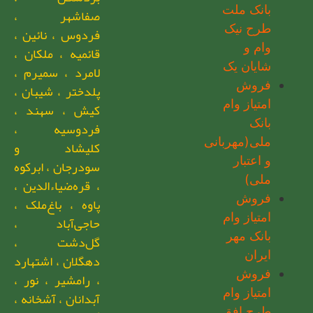
بانک ملت
صفاشهر ،
طرح نیک
فردوس ، نائین ،
وام و
قائمیه ، ملکان ،
شایان یک
لامرد ، سمیرم ،
فروش
پلدختر ، شیبان ،
امتیاز وام
کیش ، سهند ،
بانک
فردوسیه ،
ملی(مهربانی
کلیشاد و
و اعتبار
سودرجان ، ابرکوه
ملی)
، قره‌ضیاءالدین ،
فروش
پاوه ، باغ‌ملک ،
امتیاز وام
حاجی‌آباد ،
بانک مهر
گل‌دشت ،
ایران
دهگلان ، اشتهارد
فروش
، رامشیر ، نور ،
امتیاز وام
آبدانان ، آشخانه ،
طرح افق