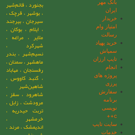
بانک مهر
بجنورد ، قائم‌شهر
ایران
، بوشهر ، قرچک ،
خریدار
سیرجان ، بیرجند
امتیاز وام
، ایلام ، بوکان ،
رسالت
ملایر ، مراغه ،
خرید پهپاد
شهرکرد ،
سمپاش
نسیم‌شهر ، بندر
تایپ ارزان
ماهشهر ، سمنان ،
انجام
رفسنجان ، مهاباد
پروژه های
، گنبد کاووس ،
پرزی
شاهین‌شهر ،
سفارش
شاهرود ، سقز ،
برنامه
مرودشت ، زابل ،
نویسی
تربت حیدریه ،
c++
خرمشهر ،
سایت تایپ
اندیمشک ، مرند ،
خدمات
شهرضا ،