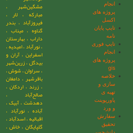
انجام
مشگین‌شهر ،
پروژه های
مبارکه ، لار ،
اکسل
فیروزآباد ، بندر
تایپ پایان
گناوه ، میناب ،
نامه
داراب ، بهارستان
تایپ فوری
، نورآباد ، امیدیه ،
انجام
اسفراین ، آران و
پروژه های
بیدگل ، زرین‌شهر
gis
، سراوان ، شوش ،
خلاصه
باقرشهر ، دامغان
سازی و
، زرند ، اردکان ،
تهیه ی
صالح‌آباد ،
پاورپوینت
دهدشت ، آبیک ،
و ورد
آباده ، نورآباد ،
سفارش
اقبالیه ، اسدآباد ،
تحقیق
گلپایگان ، خاش ،
دانشجویی