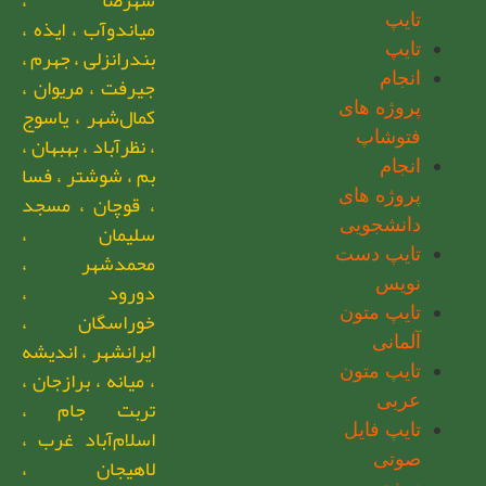
تایپ
میاندوآب ، ایذه ،
تایپ
بندرانزلی ، جهرم ،
انجام
جیرفت ، مریوان ،
پروژه های
کمال‌شهر ، یاسوج
فتوشاپ
، نظرآباد ، بهبهان ،
انجام
بم ، شوشتر ، فسا
پروژه های
، قوچان ، مسجد
دانشجویی
سلیمان ،
تایپ دست
محمدشهر ،
نویس
دورود ،
تایپ متون
خوراسگان ،
آلمانی
ایرانشهر ، اندیشه
تایپ متون
، میانه ، برازجان ،
عربی
تربت جام ،
تایپ فایل
اسلام‌آباد غرب ،
صوتی
لاهیجان ،