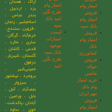
اراک ، همدان ،
امتیاز وام
امتیاز وام
یزد ، اردبیل ،
طرح نگین
فروش
بندر عباس ،
امید بانک
امتیاز وام
اسلام‌شهر ، زنجان
سپه
بانک سپه
، قزوین ، سنندج ،
لیست
فروش
خرم‌آباد ، گرگان ،
امتیازات
امتیاز وام
ساری ، ملارد ،
موجود
بانک
قدس ، کاشان ،
بانک سپه
کشاورزی
گلستان ، شهریار ،
طرح نگین
فروش
دزفول ،
امید
حواله
خمینی‌شهر ،
ماشین
بروجرد ، نیشابور
خرید امتیاز
، سبزوار ،
وام بانک
نجف‌آباد ، آمل ،
مهر ایران
بابل ، ورامین ،
فروش
آبادان ، پاکدشت ،
امتیاز وام
خوی ، ساوه ،