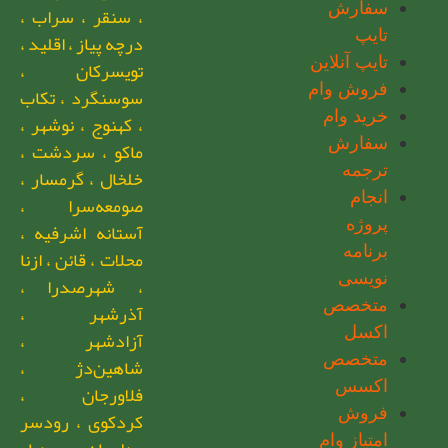
سفارش
، سنقر ، سراب ،
تایپ
درچه پیاز ، اقلید ،
تایپ آنلاین
تویسرکان ،
فروش وام
سوسنگرد ، تکاب
خرید وام
، کهنوج ، نوشهر ،
سفارش
ماکو ، سردشت ،
ترجمه
خلخال ، گرمسار ،
انجام
صومعه‌سرا ،
پروژه
آستانه اشرفیه ،
برنامه
محلات ، قائن ، ازنا
نویسی
، شهرصدرا ،
متخصص
آذرشهر ،
اکسل
آزادشهر ،
متخصص
شاهین‌دژ ،
اکسس
فلاورجان ،
فروش
کردکوی ، رودسر
امتیاز وام