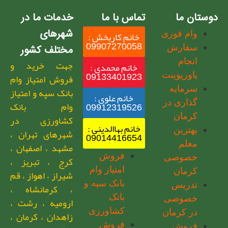
دوستان ما
تماس با ما
خدمات ما در
شهرهای
وام فوری
خانم کاربخش :
09907270058
سفارش
مختلف کشور
انجام
جهت خرید و
خانم محمدی :
09133401923
پاورپوینت
فروش امتیاز وام
سرمایه
بانک سپه و امتیاز
خانم علوی :
گذاری در
وام بانک
09912319526
کرمان
کشاورزی در
خانم بهاالدینی :
بهترین
شهرهای تهران ،
09014416654
معلم
مشهد ، اصفهان ،
فروش
خصوصی
کرج ، تبریز ،
امتیاز وام
کرمان
شیراز ، اهواز ، قم
بانک سپه و
تدریس
، کرمانشاه ،
بانک
خصوصی
ارومیه ، رشت ،
کشاورزی
در کرمان
زاهدان ، کرمان ،
فروش
فروش