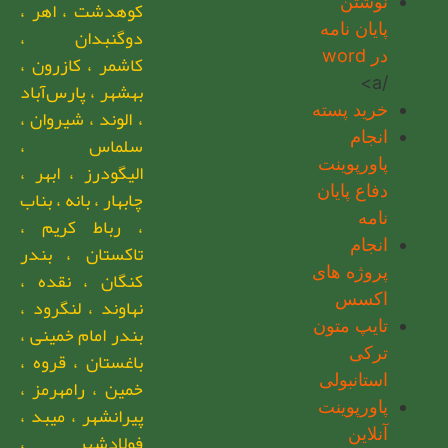
نوشتن
کوهدشت ، اهر ،
پایان نامه
دوگنبدان ،
در word
کاشمر ، کازرون ،
/a>
بهشهر ، پارس‌آباد
خرید پسته
، الوند ، شیروان ،
انجام
سلماس ،
پاورپوینت
الیگودرز ، ابهر ،
دفاع پایان
چابهار ، بانه ، بناب
نامه
، رباط کریم ،
انجام
تاکستان ، بندر
پروژه های
کنگان ، نقده ،
اکسس
نهاوند ، لنگرود ،
تایپ متون
بندر امام خمینی ،
ترکی
باغستان ، قروه ،
استانبولی
خمین ، رامهرمز ،
پاورپوینت
پیرانشهر ، میبد ،
آنلاین
فولادشهر ،