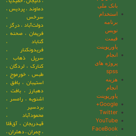
، دلیجان ، حمیدیا ،
بانک ملی
دماوند ، پردیس ،
استخدام
سرخس ،
برنامه
دولت‌آباد ، درگز ،
نویس
فریمان ، صحنه ،
قیمت
گناباد ،
پاورپوینت
فریدونکنار ،
انجام
سرپل ذهاب ،
پروژه های
کنارک ، لردگان ،
spss
طبس ، خورموج ،
هزینه
استهبان ، بافق ،
انجام
دهبارز ، بافت ،
پاورپوینت
اشنویه ، رامسر ،
Google+
بردسیر ،
Twitter
محمودآباد ،
YouTube
قهدریجان ، آق‌قلا
FaceBook
، چمران ، دهلران ،