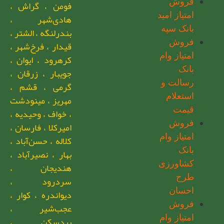
فروش
فومن ، گراش ،
امتیاز امید
هادی‌شهر ،
بانک سپه
بندرلنگه ، الشتر ،
فروش
قیدار ، فرخ‌شهر ،
امتیاز وام
کرهرود ، ایوان ،
بانک
جویبار ، زرقان ،
رسالت و
گرمی ، قشم ،
استعلام
مهریز ، مینودشت
قیمت
، خواف ، وحیدیه ،
فروش
امیرکلا ، فارسان ،
امتیاز وام
کلاله ، حسن‌آباد ،
بانک
بهار ، نصیرآباد ،
کشاورزی
هندیجان ،
طرح
سردرود ،
احسان
دیواندره ، کوار ،
فروش
عجب‌شیر ،
امتیاز وام
بردسکن ،