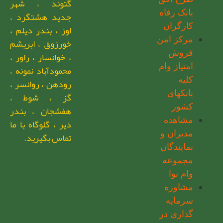
گتوند ، شهر
بانک رفاه
جدید هشتگرد ،
کارگران
اوز ، بندر دیلم ،
مرکز امن
خورزوق ، ابریشم
فروش
، خوانسار ، راور ،
امتیاز وام
محمودآباد نمونه ،
کلیه
رودهن ، روانسر ،
بانکهای
گز ، شوط ،
کشور
هفشجان ، بندر
مشاهده
دیر ، گلوگاه با ما
مدیران و
تماس بگیرید.
نمایندگان
مجموعه
وام نوا
مشاوره
سرمایه
گذاری در