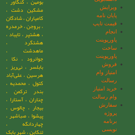
بومهن ، کنگاور ،
ویرایش
مشکین دشت ،
پایان نامه
کامیاران ، شادگان
قیمت تایپ
، بروجن ، خرمدره
انجام
، هشتپر ، تایباد ،
پاورپوینت
هشتگرد ،
ساخت
ماهدشت ،
پاورپوینت
جوانرود ، نکا ،
فروش
بابلسر ، نی‌ریز ،
امتیاز وام
هرسین ، علی‌آباد
رسالت
کتول ، محمدیه ،
خرید امتیاز
بندر ترکمن ،
وام رسالت
چناران ، آستارا ،
سفارش
بیجار ، چالوس ،
پروژه
پیشوا ، صباشهر ،
برنامه
چهاردانگه ،
نویسی
تنکابن ، شهر بابک