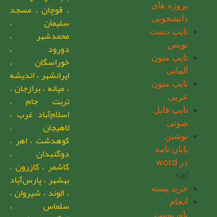
پروژه های
، قوچان ، مسجد
دانشجویی
سلیمان ،
تایپ دست
محمدشهر ،
نویس
دورود ،
تایپ متون
خوراسگان ،
آلمانی
ایرانشهر ، اندیشه
تایپ متون
، میانه ، برازجان ،
عربی
تربت جام ،
تایپ فایل
اسلام‌آباد غرب ،
صوتی
لاهیجان ،
نوشتن
کوهدشت ، اهر ،
پایان نامه
دوگنبدان ،
در word
کاشمر ، کازرون ،
/a>
بهشهر ، پارس‌آباد
خرید پسته
، الوند ، شیروان ،
انجام
سلماس ،
پاورپوینت