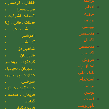
ترجمه
خلخال ، گرمسار ،
انجام
صومعه‌سرا ،
پروژه
آستانه اشرفیه ،
برنامه
محلات ، قائن ، ازنا
نویسی
، شهرصدرا ،
متخصص
آذرشهر ،
اکسل
آزادشهر ،
متخصص
شاهین‌دژ ،
اکسس
فلاورجان ،
فروش
کردکوی ، رودسر
امتیاز وام
، دلیجان ، حمیدیا ،
بانک ملی
دماوند ، پردیس ،
استخدام
سرخس ،
برنامه
دولت‌آباد ، درگز ،
نویس
فریمان ، صحنه ،
قیمت
گناباد ،
پاورپوینت
فریدونکنار ،