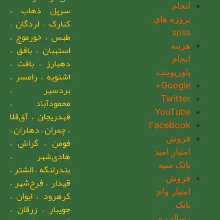
انجام
سرپل ذهاب ،
پروژه های
کنارک ، لردگان ،
spss
طبس ، خورموج ،
هزینه
استهبان ، بافق ،
انجام
دهبارز ، بافت ،
پاورپوینت
اشنویه ، رامسر ،
Google+
بردسیر ،
Twitter
محمودآباد ،
YouTube
قهدریجان ، آق‌قلا
FaceBook
، چمران ، دهلران ،
فروش
فومن ، گراش ،
امتیاز امید
هادی‌شهر ،
بانک سپه
بندرلنگه ، الشتر ،
فروش
قیدار ، فرخ‌شهر ،
امتیاز وام
کرهرود ، ایوان ،
بانک
جویبار ، زرقان ،
رسالت و