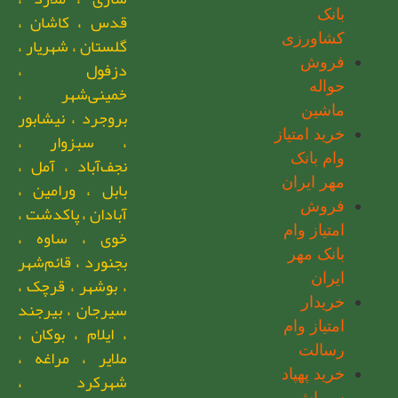
بانک
قدس ، کاشان ،
کشاورزی
گلستان ، شهریار ،
فروش
دزفول ،
حواله
خمینی‌شهر ،
ماشین
بروجرد ، نیشابور
خرید امتیاز
، سبزوار ،
وام بانک
نجف‌آباد ، آمل ،
مهر ایران
بابل ، ورامین ،
فروش
آبادان ، پاکدشت ،
امتیاز وام
خوی ، ساوه ،
بانک مهر
بجنورد ، قائم‌شهر
ایران
، بوشهر ، قرچک ،
خریدار
سیرجان ، بیرجند
امتیاز وام
، ایلام ، بوکان ،
رسالت
ملایر ، مراغه ،
خرید پهپاد
شهرکرد ،
سمپاش