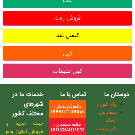
کپی
کپی تبلیغات
دوستان ما
تماس با ما
خدمات ما در
شهرهای
وام فوری
خانم کاربخش :
09907270058
سفارش
مختلف کشور
انجام
جهت خرید و
خانم محمدی :
09133401923
پاورپوینت
فروش امتیاز وام