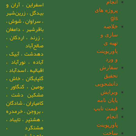
انجام
اسفراین ، آران و
پروژه های
بیدگل ، زرین‌شهر
gis
، سراوان ، شوش ،
خلاصه
باقرشهر ، دامغان
سازی و
، زرند ، اردکان ،
تهیه ی
صالح‌آباد ،
پاورپوینت
دهدشت ، آبیک ،
و ورد
آباده ، نورآباد ،
سفارش
اقبالیه ، اسدآباد ،
تحقیق
گلپایگان ، خاش ،
دانشجویی
بومهن ، کنگاور ،
ویرایش
مشکین دشت ،
پایان نامه
کامیاران ، شادگان
قیمت تایپ
، بروجن ، خرمدره
انجام
، هشتپر ، تایباد ،
پاورپوینت
هشتگرد ،
ساخت
ماهدشت ،