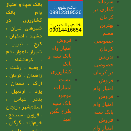
سرمایه
بانک سپه و امتیاز
خانم علوی :
گذاری در
وام بانک
09912319526
کرمان
کشاورزی در
خانم بهاالدینی :
بهترین
شهرهای تهران ،
09014416654
معلم
مشهد ، اصفهان ،
فروش
خصوصی
کرج ، تبریز ،
امتیاز وام
کرمان
شیراز ، اهواز ، قم
بانک سپه و
تدریس
، کرمانشاه ،
بانک
خصوصی
ارومیه ، رشت ،
کشاورزی
در کرمان
زاهدان ، کرمان ،
لیست
فروش
اراک ، همدان ،
امتیازات
امتیاز وام
یزد ، اردبیل ،
موجود
فروش
بندر عباس ،
بانک سپه
امتیاز وام
اسلام‌شهر ، زنجان
طرح نگین
بانک سپه
، قزوین ، سنندج ،
امید
فروش
خرم‌آباد ، گرگان ،
امتیاز وام
ساری ، ملارد ،