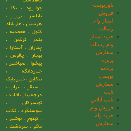
پاورپوینت
جوانرود ، نکا ،
فروش
بابلسر ، نی‌ریز ،
امتیاز وام
هرسین ، علی‌آباد
رسالت
کتول ، محمدیه ،
خرید امتیاز
بندر ترکمن ،
وام رسالت
چناران ، آستارا ،
سفارش
بیجار ، چالوس ،
پروژه
پیشوا ، صباشهر ،
برنامه
چهاردانگه ،
نویسی
تنکابن ، شهر بابک
سفارش
، سنقر ، سراب ،
تایپ
درچه پیاز ، اقلید ،
تایپ آنلاین
تویسرکان ،
فروش وام
سوسنگرد ، تکاب
خرید وام
، کهنوج ، نوشهر ،
سفارش
ماکو ، سردشت ،