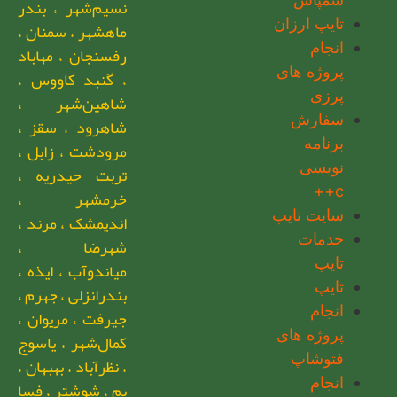
نسیم‌شهر ، بندر
تایپ ارزان
ماهشهر ، سمنان ،
انجام
رفسنجان ، مهاباد
پروژه های
، گنبد کاووس ،
پرزی
شاهین‌شهر ،
سفارش
شاهرود ، سقز ،
برنامه
مرودشت ، زابل ،
نویسی
تربت حیدریه ،
c++
خرمشهر ،
سایت تایپ
اندیمشک ، مرند ،
خدمات
شهرضا ،
تایپ
میاندوآب ، ایذه ،
تایپ
بندرانزلی ، جهرم ،
انجام
جیرفت ، مریوان ،
پروژه های
کمال‌شهر ، یاسوج
فتوشاپ
، نظرآباد ، بهبهان ،
انجام
بم ، شوشتر ، فسا