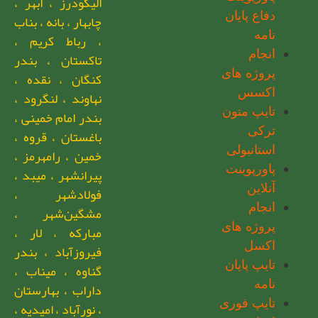
الیگودرز ، ابهر ،
دفاع پایان
چابهار ، بانه ، بناب
نامه
، رباط کریم ،
انجام
تاکستان ، بندر
پروژه های
کنگان ، نقده ،
اکسس
نهاوند ، لنگرود ،
تایپ متون
بندر امام خمینی ،
ترکی
باغستان ، قروه ،
استانبولی
خمین ، رامهرمز ،
پاورپوینت
پیرانشهر ، میبد ،
آنلاین
فولادشهر ،
انجام
مشگین‌شهر ،
پروژه های
مبارکه ، لار ،
اکسل
فیروزآباد ، بندر
تایپ پایان
گناوه ، میناب ،
نامه
داراب ، بهارستان
تایپ فوری
، نورآباد ، امیدیه ،