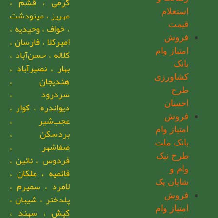
گرمی ، قشم ،
استعلام
مهریز ، مینودشت
قیمت
، خواف ، وحیدیه ،
فروش
امیرکلا ، فارسان ،
امتیاز وام
کلاله ، حسن‌آباد ،
بانک
بهار ، نصیرآباد ،
کشاورزی
هندیجان ،
طرح
سردرود ،
احسان
دیواندره ، کوار ،
فروش
عجب‌شیر ،
امتیاز وام
بردسکن ،
بانک ملت
صفاشهر ،
طرح نیک
فردوس ، نائین ،
وام و
قائمیه ، ملکان ،
شایان یک
لامرد ، سمیرم ،
فروش
پلدختر ، شیبان ،
امتیاز وام
کیش ، سهند ،