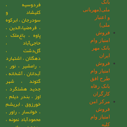
بانک
فردوسیه ،
ملی(مهربانی
کلیشاد و
و اعتبار
سودرجان ، ابرکوه
ملی)
، قره‌ضیاءالدین ،
فروش
پاوه ، باغ‌ملک ،
امتیاز وام
حاجی‌آباد ،
بانک مهر
گل‌دشت ،
ایران
دهگلان ، اشتهارد
فروش
، رامشیر ، نور ،
امتیاز وام
آبدانان ، آشخانه ،
طرح افق
گتوند ، شهر
بانک رفاه
جدید هشتگرد ،
کارگران
اوز ، بندر دیلم ،
مرکز امن
خورزوق ، ابریشم
فروش
، خوانسار ، راور ،
امتیاز وام
محمودآباد نمونه ،
کلیه
رودهن ، روانسر ،